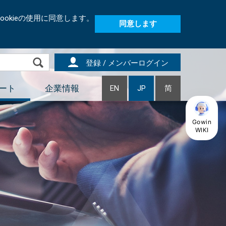
okieの使用に同意します。
同意します
登録 / メンバーログイン
ート
企業情報
EN
JP
简
Gowin
WIKI