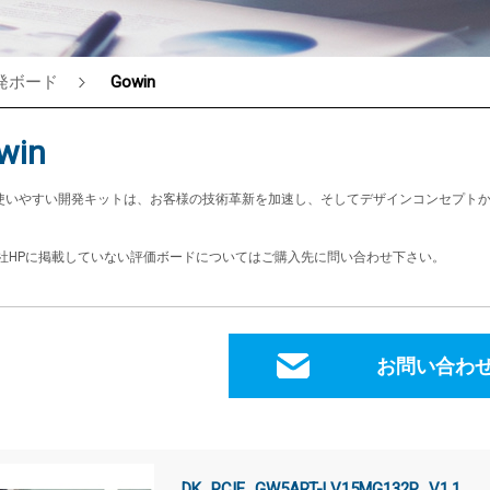
発ボード
Gowin
®
win
使いやすい開発キットは、お客様の技術革新を加速し、そしてデザインコンセプト
IN社HPに掲載していない評価ボードについてはご購入先に問い合わせ下さい。
お問い合わ
DK_PCIE_GW5ART-LV15MG132P_V1.1