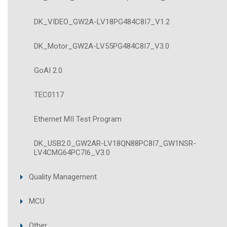
DK_VIDEO_GW2A-LV18PG484C8I7_V1.2
DK_Motor_GW2A-LV55PG484C8I7_V3.0
GoAI 2.0
TEC0117
Ethernet MII Test Program
DK_USB2.0_GW2AR-LV18QN88PC8I7_GW1NSR-
LV4CMG64PC7I6_V3.0
Quality Management
MCU
Other