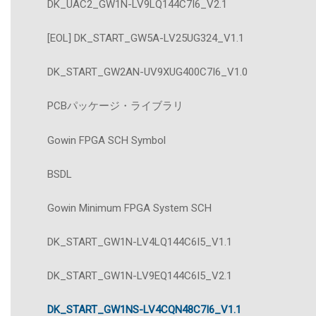
DK_UAC2_GW1N-LV9LQ144C7I6_V2.1
[EOL] DK_START_GW5A-LV25UG324_V1.1
DK_START_GW2AN-UV9XUG400C7I6_V1.0
PCBパッケージ・ライブラリ
Gowin FPGA SCH Symbol
BSDL
Gowin Minimum FPGA System SCH
DK_START_GW1N-LV4LQ144C6I5_V1.1
DK_START_GW1N-LV9EQ144C6I5_V2.1
DK_START_GW1NS-LV4CQN48C7I6_V1.1