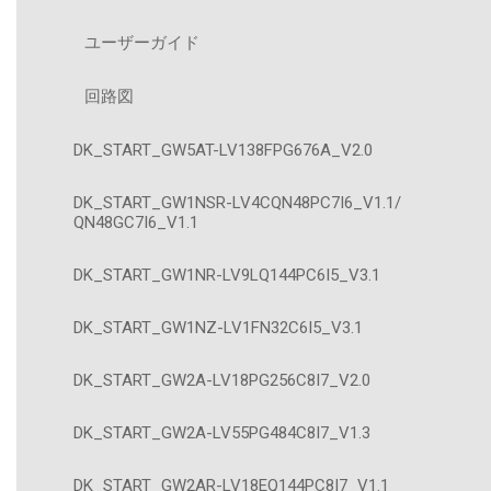
ユーザーガイド
回路図
DK_START_GW5AT-LV138FPG676A_V2.0
DK_START_GW1NSR-LV4CQN48PC7I6_V1.1/
QN48GC7I6_V1.1
DK_START_GW1NR-LV9LQ144PC6I5_V3.1
DK_START_GW1NZ-LV1FN32C6I5_V3.1
DK_START_GW2A-LV18PG256C8I7_V2.0
DK_START_GW2A-LV55PG484C8I7_V1.3
DK_START_GW2AR-LV18EQ144PC8I7_V1.1