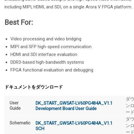
including MIPI, HDMI, and SDI, on a single Arora V FPGA platform.
Best For:
Video processing and video bridging
MIPI and SFP high-speed communication
HDMI and SDI interface evaluation
DDR3-based high-bandwidth systems
FPGA functional evaluation and debugging
ドキュメントをダウンロード
ダ
User
DK_START_GW5AT-LV60PG484A_V1.1
ン
Guide
Development Board User Guide
ー
ダ
Schematic
DK_START_GW5AT-LV60PG484A_V1.1
ン
SCH
ー