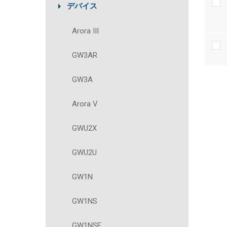
デバイス
Arora III
GW3AR
GW3A
Arora V
GWU2X
GWU2U
GW1N
GW1NS
GW1NSE