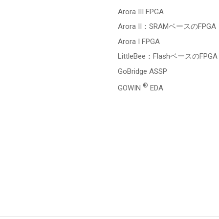
Arora III FPGA
Arora II：SRAMベースのFPGA
Arora I FPGA
LittleBee：FlashベースのFPGA
GoBridge ASSP
®
GOWIN
EDA