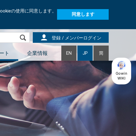
okieの使用に同意します。
同意します
登録 / メンバーログイン
ート
企業情報
EN
JP
简
Gowin
WIKI