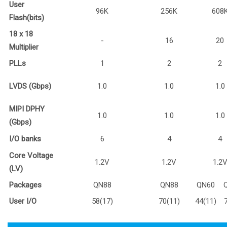
User
96K
256K
608
Flash(bits)
18 x 18
-
16
20
Multiplier
PLLs
1
2
2
LVDS (Gbps)
1.0
1.0
1.0
MIPI DPHY
1.0
1.0
1.0
(Gbps)
I/O banks
6
4
4
Core Voltage
1.2V
1.2V
1.2
(LV)
Packages
QN88
QN88
QN60
User I/O
58(17)
70(11)
44(11)