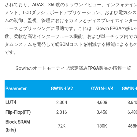
されており、ADAS、360度のサラウンドビュー、インフォテイ
メント、LCDダッシュボードアプリケーション、および電気シス
ムの制御、監視、管理におけるカメラとディスプレイのインタ
ェースとブリッジングに最適です。これは、Gowin FPGAの多いI
数、柔軟な高速インターフェース機能、および単一チップ内で
タムシステムを開発して総BOMコストを削減する機能によるも
です。
Gowinのオートモーティブ認定済みFPGA製品の情報一覧
Parameter
GW1N-LV2
GW1N-LV4
GW1N-
LUT4
2,304
4,608
8,64
Flip-Flop(FF)
2,016
3,456
6,48
Block SRAM
72K
180K
468
(bits)