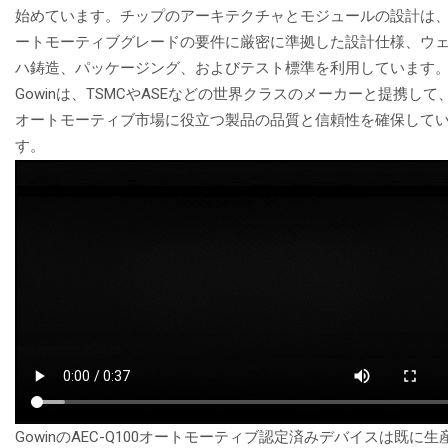
始めています。チップのアーキテクチャとモジュールの設計は
ートモーティブグレードの要件に厳密に準拠した設計仕様、ウ
ハ鋳造、パッケージング、およびテスト標準を利用しています
Gowinは、TSMCやASEなどの世界クラスのメーカーと提携して
オートモーティブ市場に役立つ製品の品質と信頼性を確保して
す。
GowinのAEC-Q100オートモーティブ認定済みデバイスは既に生