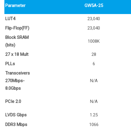
Parameter
GW5A-25
LUT4
23,040
Flip-Flop(FF)
23,040
Block SRAM
1008K
(bits)
27 x 18 Mult
28
PLLs
6
Transceivers
270Mbps-
N/A
8.0Gbps
PCIe 2.0
N/A
LVDS Gbps
1.25
DDR3 Mbps
1066