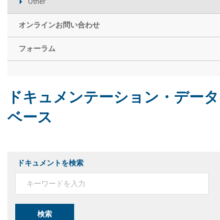
Other
オンラインお問い合わせ
フォーラム
ドキュメンテーション・データ
ベース
ドキュメントを検索
検索