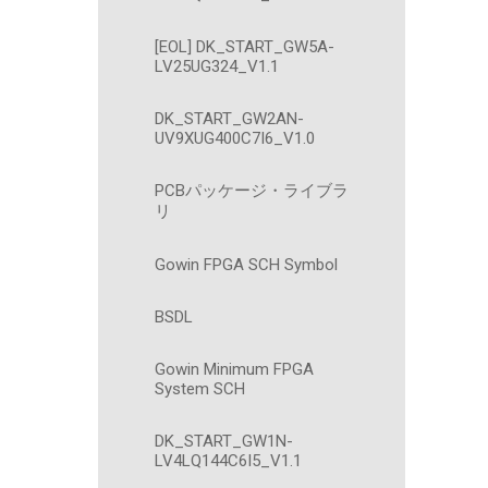
[EOL] DK_START_GW5A-
LV25UG324_V1.1
DK_START_GW2AN-
UV9XUG400C7I6_V1.0
PCBパッケージ・ライブラ
リ
Gowin FPGA SCH Symbol
BSDL
Gowin Minimum FPGA
System SCH
DK_START_GW1N-
LV4LQ144C6I5_V1.1