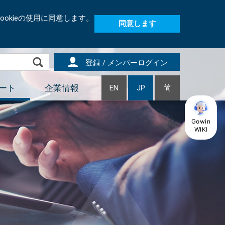
okieの使用に同意します。
同意します
登録 / メンバーログイン
ート
企業情報
EN
JP
简
Gowin
WIKI