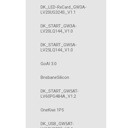
DK_LED-RxCard_GW3A-
LV20UG324S_V1.1
DK_START_GW3A-
LV20LQ144_V1.0
DK_START_GW5A-
LV25LQ144_V1.0
GoAI 3.0
BrisbaneSilicon
DK_START_GW5AT-
LV60PG484A_V1.2
OneKiwi 1P5
DK_USB_GW5AT-