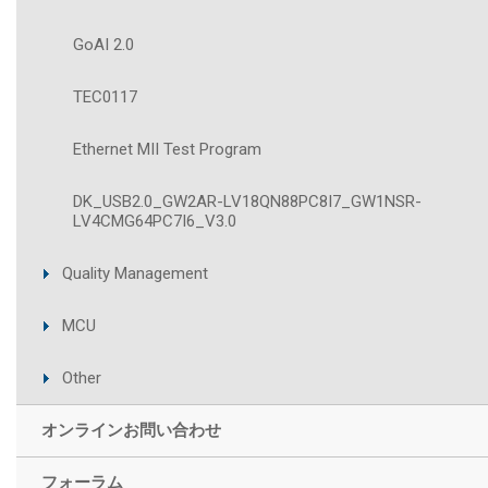
GoAI 2.0
TEC0117
Ethernet MII Test Program
DK_USB2.0_GW2AR-LV18QN88PC8I7_GW1NSR-
LV4CMG64PC7I6_V3.0
Quality Management
MCU
Other
オンラインお問い合わせ
フォーラム