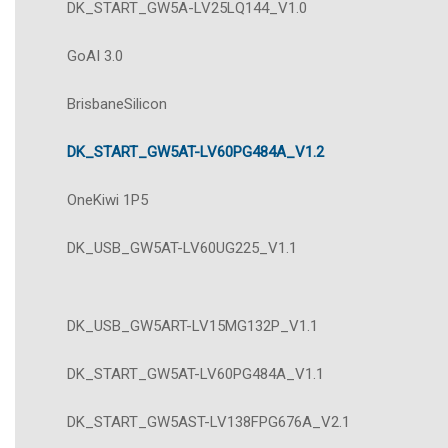
DK_START_GW5A-LV25LQ144_V1.0
GoAI 3.0
BrisbaneSilicon
DK_START_GW5AT-LV60PG484A_V1.2
OneKiwi 1P5
DK_USB_GW5AT-LV60UG225_V1.1
DK_USB_GW5ART-LV15MG132P_V1.1
DK_START_GW5AT-LV60PG484A_V1.1
DK_START_GW5AST-LV138FPG676A_V2.1