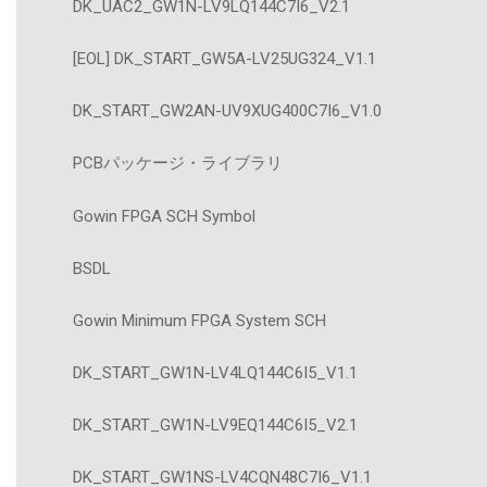
DK_UAC2_GW1N-LV9LQ144C7I6_V2.1
[EOL] DK_START_GW5A-LV25UG324_V1.1
DK_START_GW2AN-UV9XUG400C7I6_V1.0
PCBパッケージ・ライブラリ
Gowin FPGA SCH Symbol
BSDL
Gowin Minimum FPGA System SCH
DK_START_GW1N-LV4LQ144C6I5_V1.1
DK_START_GW1N-LV9EQ144C6I5_V2.1
DK_START_GW1NS-LV4CQN48C7I6_V1.1