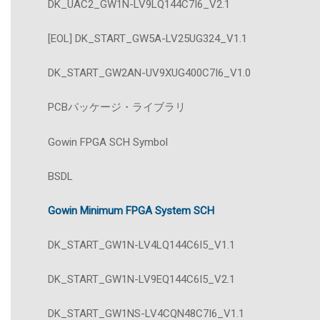
DK_UAC2_GW1N-LV9LQ144C7I6_V2.1
[EOL] DK_START_GW5A-LV25UG324_V1.1
DK_START_GW2AN-UV9XUG400C7I6_V1.0
PCBパッケージ・ライブラリ
Gowin FPGA SCH Symbol
BSDL
Gowin Minimum FPGA System SCH
DK_START_GW1N-LV4LQ144C6I5_V1.1
DK_START_GW1N-LV9EQ144C6I5_V2.1
DK_START_GW1NS-LV4CQN48C7I6_V1.1