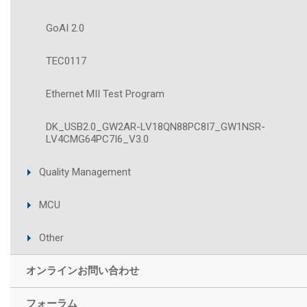
GoAI 2.0
TEC0117
Ethernet MII Test Program
DK_USB2.0_GW2AR-LV18QN88PC8I7_GW1NSR-
LV4CMG64PC7I6_V3.0
Quality Management
MCU
Other
オンラインお問い合わせ
フォーラム