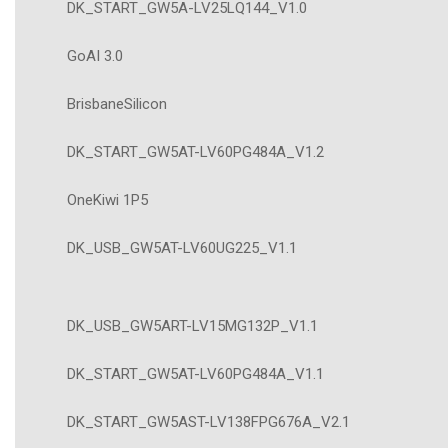
DK_START_GW5A-LV25LQ144_V1.0
GoAI 3.0
BrisbaneSilicon
DK_START_GW5AT-LV60PG484A_V1.2
OneKiwi 1P5
DK_USB_GW5AT-LV60UG225_V1.1
DK_USB_GW5ART-LV15MG132P_V1.1
DK_START_GW5AT-LV60PG484A_V1.1
DK_START_GW5AST-LV138FPG676A_V2.1