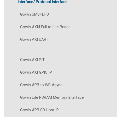
Interface/ Protocol Interface
Gowin UMS+DFU
Gowin AXI4 Full to Lite Bridge
Gowin AXI UART
Gowin AXI PIT
Gowin AXI GPIO IP
Gowin APB to WB Async
Gowin Lite PSRAM Memory Interface
Gowin APB SD Host IP