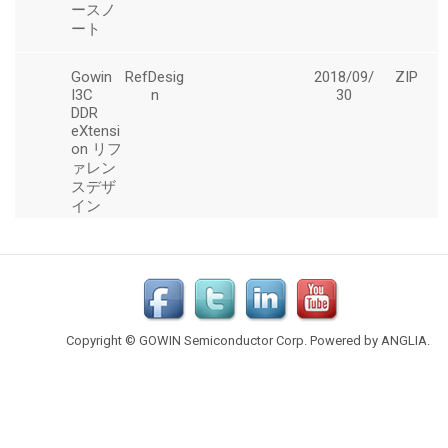
Copyright © GOWIN Semiconductor Corp. Powered by
ANGLIA
.