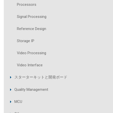
Processors
Signal Processing
Reference Design
Storage IP
Video Processing
Video Interface
スターターキットと開発ボード
Quality Management
MCU