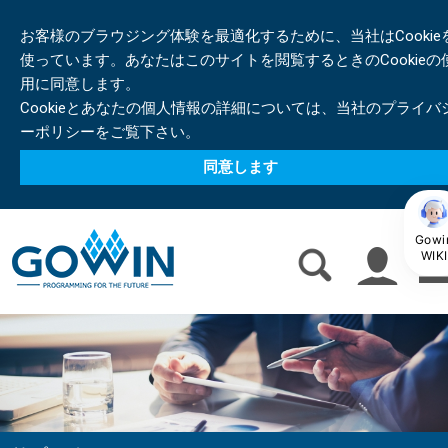
お客様のブラウジング体験を最適化するために、当社はCookie
使っています。あなたはこのサイトを閲覧するときのCookieの
用に同意します。
Cookieとあなたの個人情報の詳細については、当社のプライバ
ーポリシーをご覧下さい。
同意します
Gowi
WIKI