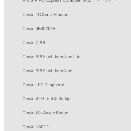
Arora V PCI Express Controller IPユーザーガイド
Gowin 1G Serial Ethernet
Gowin JESD204B
Gowin CPRI
Gowin SPI Flash Interface Lite
Gowin SPI Flash Interface
Gowin LPC Peripheral
Gowin AHB to AXI Bridge
Gowin Wb Async Bridge
Gowin USB1.1