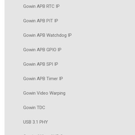
Gowin APB RTC IP
Gowin APB PIT IP
Gowin APB Watchdog IP
Gowin APB GPIO IP
Gowin APB SPI IP
Gowin APB Timer IP
Gowin Video Warping
Gowin TDC
USB 3.1 PHY