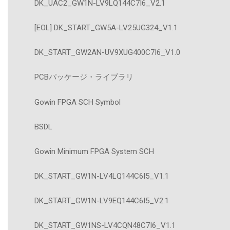
DK_UAC2_GW1N-LV9LQ144C7I6_V2.1
[EOL] DK_START_GW5A-LV25UG324_V1.1
DK_START_GW2AN-UV9XUG400C7I6_V1.0
PCBパッケージ・ライブラリ
Gowin FPGA SCH Symbol
BSDL
Gowin Minimum FPGA System SCH
DK_START_GW1N-LV4LQ144C6I5_V1.1
DK_START_GW1N-LV9EQ144C6I5_V2.1
DK_START_GW1NS-LV4CQN48C7I6_V1.1