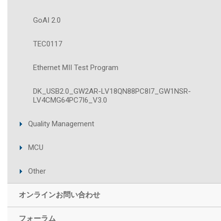
GoAI 2.0
TEC0117
Ethernet MII Test Program
DK_USB2.0_GW2AR-LV18QN88PC8I7_GW1NSR-
LV4CMG64PC7I6_V3.0
Quality Management
MCU
Other
オンラインお問い合わせ
フォーラム