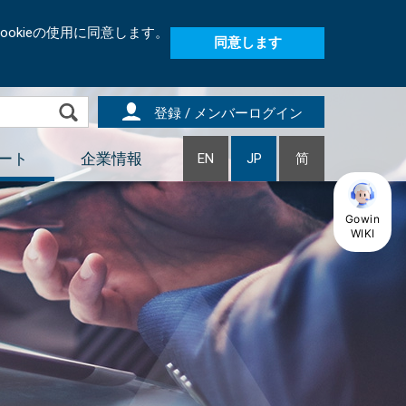
okieの使用に同意します。
同意します
登録 / メンバーログイン
ート
企業情報
EN
JP
简
Gowin
WIKI