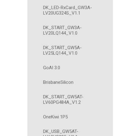
DK_LED-RxCard_GW3A-
LV20UG324S_V1.1
DK_START_GW3A-
LV20LQ144_V1.0
DK_START_GW5A-
LV25LQ144_V1.0
GoAI 3.0
BrisbaneSilicon
DK_START_GW5AT-
LV60PG484A_V1.2
OneKiwi 1P5
DK_USB_GW5AT-