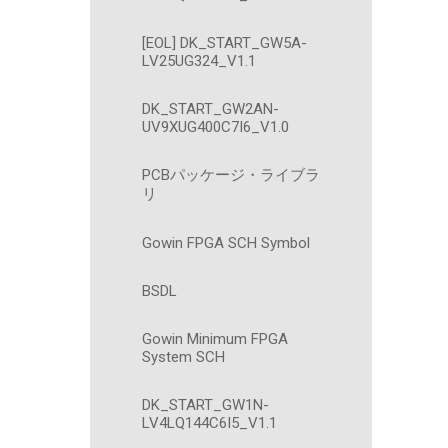
[EOL] DK_START_GW5A-
LV25UG324_V1.1
DK_START_GW2AN-
UV9XUG400C7I6_V1.0
PCBパッケージ・ライブラ
リ
Gowin FPGA SCH Symbol
BSDL
Gowin Minimum FPGA
System SCH
DK_START_GW1N-
LV4LQ144C6I5_V1.1