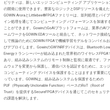
ビリティは、新しいエッジ コンピューティング アプリケーショ
の開発に使用できます。豊富なロジックとDSPリソースを備えた
GOWIN AroraとLittlebee®FPGAファミリーは、並列処理とパイ
イン処理を通じてコンピューティング パフォーマンスを加速す
ことができます。GowinのGoAIプラットフォームは、業界のAI
ームワークをGOWIN EDAツールと統合して、ネットワーク接続
しで推論のためにGOWIN FPGAで機械学習モデルをコンパイル
びデプロイします。GowinのGW1NRFデバイスは、Bluetooth Lo
Energyトランシーバーが組み込まれた世界初のワイヤレスFPGA
あり、組み込みシステムのリモート制御と監視に最適です。フ
ムウェアを変更から保護し、通信パスを認証するために、エッ
コンピューティング デバイスを保護することはますます重要に
っています。GOWINは、組み込みシステムを保護するための
PUF（Physically Unclonable Function）ベースのRoT（Root of
Trust）を提供するSecureFPGAデバイスを通じてこのセキュリ
の課題を解決します。