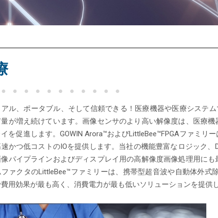
®
療
ュアル、ポータブル、そして信頼できる！医療機器や医療システム
有量が増え続けています。画像センサのより高い解像度は、医療機
イを促進します。GOWIN Arora™およびLittleBee™FPG
速かつ低コストのIOを提供します。当社の機能豊富なロジック、DS
画像パイプラインおよびディスプレイ用の高解像度画像処理用にも
ファクタのLittleBee™ファミリーは、携帯型超音波や自動体外式
で費用効果が最も高く、消費電力が最も低いソリューションを提供