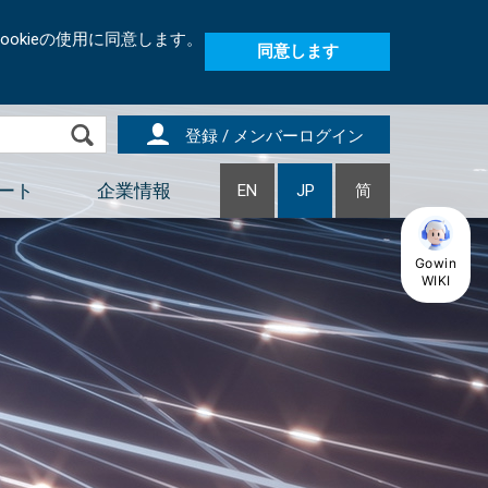
okieの使用に同意します。
同意します
登録 / メンバーログイン
ート
企業情報
EN
JP
简
Gowin
WIKI