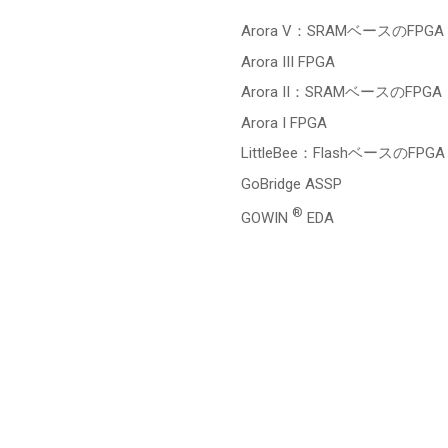
Arora V：SRAMベースのFPGA
Arora III FPGA
Arora II：SRAMベースのFPGA
Arora I FPGA
LittleBee：FlashベースのFPGA
GoBridge ASSP
®
GOWIN
EDA