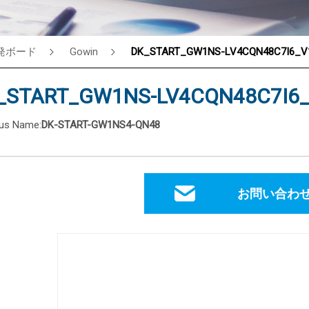
発ボード
Gowin
DK_START_GW1NS-LV4CQN48C7I6_V1
®
_START_GW1NS-LV4CQN48C7I6_
ous Name:
DK-START-GW1NS4-QN48
お問い合わ