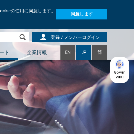
okieの使用に同意します。
同意します
登録 / メンバーログイン
ート
企業情報
EN
JP
简
Gowin
WIKI