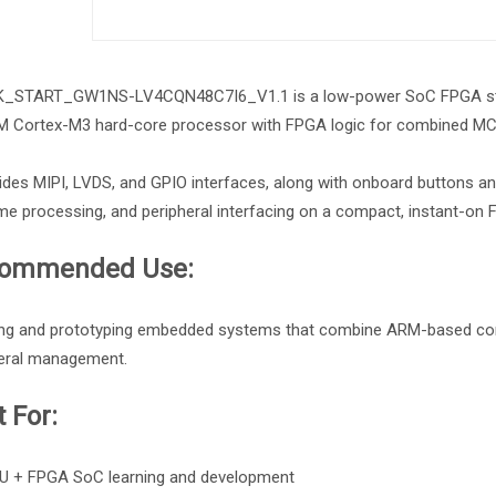
K_START_GW1NS-LV4CQN48C7I6_V1.1 is a low-power SoC FPGA star
M Cortex-M3 hard-core processor with FPGA logic for combined MC
vides MIPI, LVDS, and GPIO interfaces, along with onboard buttons a
ime processing, and peripheral interfacing on a compact, instant-on
ommended Use:
ng and prototyping embedded systems that combine ARM-based contr
heral management.
 For:
 + FPGA SoC learning and development