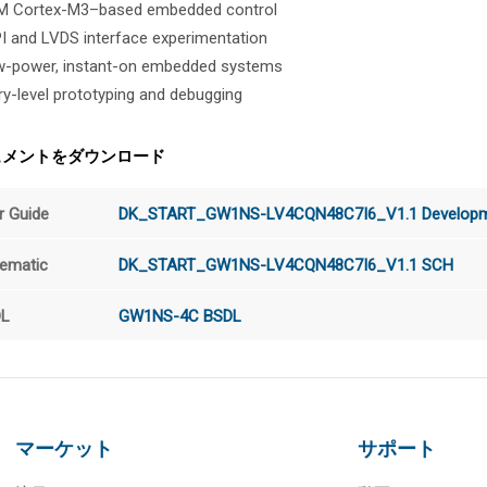
M Cortex-M3–based embedded control
I and LVDS interface experimentation
-power, instant-on embedded systems
ry-level prototyping and debugging
ュメントをダウンロード
r Guide
DK_START_GW1NS-LV4CQN48C7I6_V1.1 Developme
ematic
DK_START_GW1NS-LV4CQN48C7I6_V1.1 SCH
DL
GW1NS-4C BSDL
マーケット
サポート