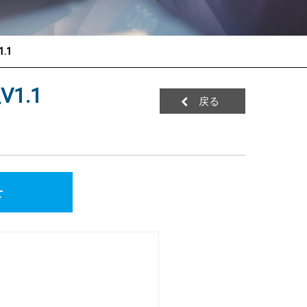
.1
V1.1
戻る
せ