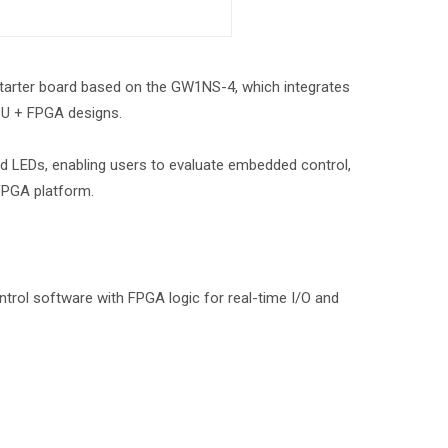
ter board based on the GW1NS-4, which integrates
U + FPGA designs.
nd LEDs, enabling users to evaluate embedded control,
 FPGA platform.
ol software with FPGA logic for real-time I/O and