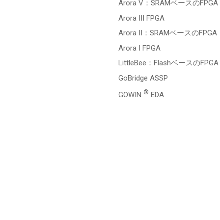
Arora V：SRAMベースのFPGA
Arora III FPGA
Arora II：SRAMベースのFPGA
Arora I FPGA
LittleBee：FlashベースのFPGA
GoBridge ASSP
®
GOWIN
EDA