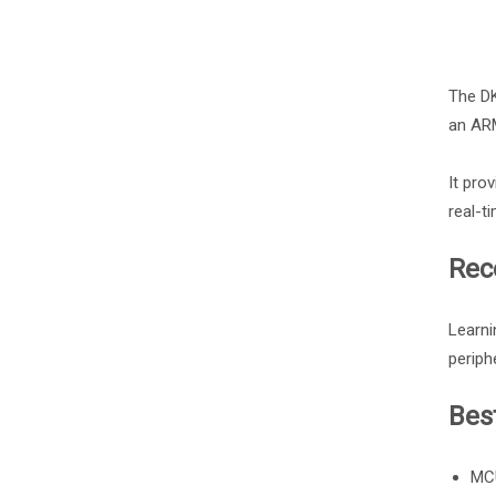
The D
an AR
It pro
real-t
Rec
Learni
perip
Best
MCU