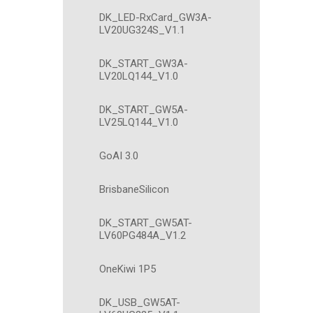
DK_LED-RxCard_GW3A-
LV20UG324S_V1.1
DK_START_GW3A-
LV20LQ144_V1.0
DK_START_GW5A-
LV25LQ144_V1.0
GoAI 3.0
BrisbaneSilicon
DK_START_GW5AT-
LV60PG484A_V1.2
OneKiwi 1P5
DK_USB_GW5AT-