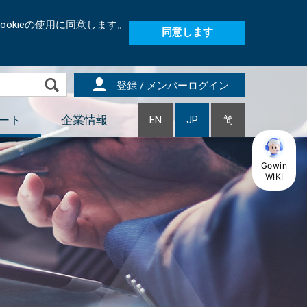
okieの使用に同意します。
同意します
登録 / メンバーログイン
ート
企業情報
EN
JP
简
Gowin
WIKI