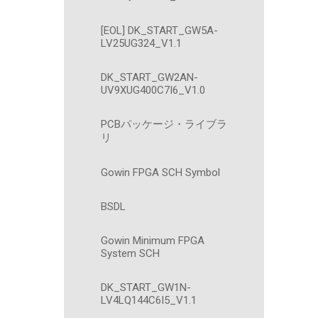
[EOL] DK_START_GW5A-
LV25UG324_V1.1
DK_START_GW2AN-
UV9XUG400C7I6_V1.0
PCBパッケージ・ライブラ
リ
Gowin FPGA SCH Symbol
BSDL
Gowin Minimum FPGA
System SCH
DK_START_GW1N-
LV4LQ144C6I5_V1.1