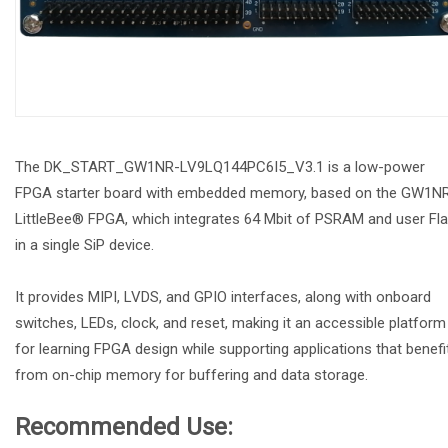
The DK_START_GW1NR-LV9LQ144PC6I5_V3.1 is a low-power
FPGA starter board with embedded memory, based on the GW1N
LittleBee® FPGA, which integrates 64 Mbit of PSRAM and user Fl
in a single SiP device.
It provides MIPI, LVDS, and GPIO interfaces, along with onboard
switches, LEDs, clock, and reset, making it an accessible platform
for learning FPGA design while supporting applications that benefi
from on-chip memory for buffering and data storage.
Recommended Use: