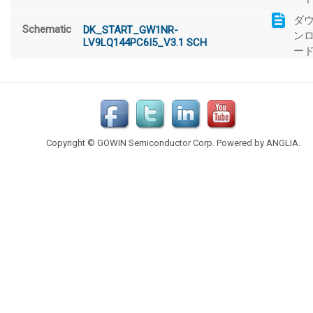
ダ
Schematic
DK_START_GW1NR-
ン
LV9LQ144PC6I5_V3.1 SCH
ー
Copyright © GOWIN Semiconductor Corp. Powered by
ANGLIA
.