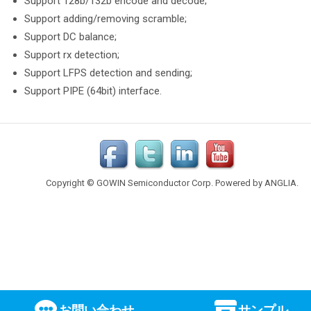
Support 128b/132b encode and decode;
Support adding/removing scramble;
Support DC balance;
Support rx detection;
Support LFPS detection and sending;
Support PIPE (64bit) interface.
Copyright © GOWIN Semiconductor Corp. Powered by
ANGLIA
.
お問い合わせ
サンプル