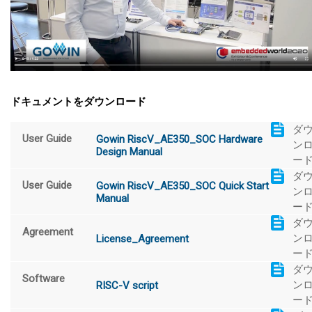
ドキュメントをダウンロード
ダ
User Guide
Gowin RiscV_AE350_SOC Hardware
ン
Design Manual
ー
ダ
User Guide
Gowin RiscV_AE350_SOC Quick Start
ン
Manual
ー
ダ
Agreement
ン
License_Agreement
ー
ダ
Software
ン
RISC-V script
ー