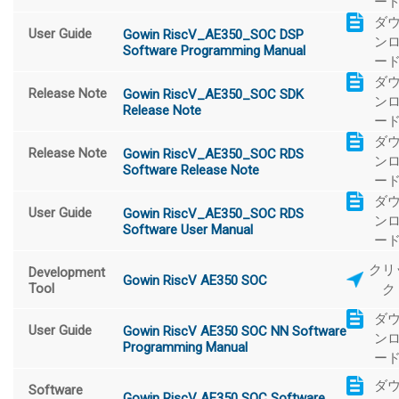
ー
ダ
User Guide
Gowin RiscV_AE350_SOC DSP
ン
Software Programming Manual
ー
ダ
Release Note
Gowin RiscV_AE350_SOC SDK
ン
Release Note
ー
ダ
Release Note
Gowin RiscV_AE350_SOC RDS
ン
Software Release Note
ー
ダ
User Guide
Gowin RiscV_AE350_SOC RDS
ン
Software User Manual
ー
クリ
Development
Gowin RiscV AE350 SOC
Tool
ク
ダ
User Guide
Gowin RiscV AE350 SOC NN Software
ン
Programming Manual
ー
ダ
Software
Gowin RiscV AE350 SOC Software