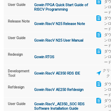
ダ
User Guide
Gowin FPGA Quick Start Guide of
ン
RISCV Programming
ー
ダ
Release Note
ン
Gowin RiscV N25 Release Note
ー
ダ
User Guide
ン
Gowin RiscV N25 User Manual
ー
ダ
Redesign
ン
Gowin RTOS
ー
クリ
Development
Gowin RiscV AE350 RDS IDE
Tool
ク
ダ
Refdesign
ン
Gowin RiscV AE250 Refdesign
ー
ダ
User Guide
Gowin RiscV_AE350_SOC RDS
ン
Software Installation Guide