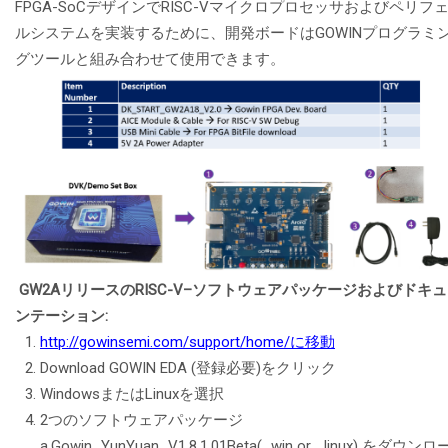
FPGA-SoCデザインでRISC-Vマイクロプロセッサおよびペリフ
ルシステムを実装するために、開発ボードはGOWINプログラミ
グツールと組み合わせて使用できます。
GW2AリリースのRISC-V
–ソフトウェアパッケージおよびドキュ
ンテーション:
http://gowinsemi.com/support/home/に移動
Download GOWIN EDA (登録必要)をクリック
WindowsまたはLinuxを選択
2つのソフトウェアパッケージ
a.Gowin_YunYuan_V1.8.1.01Beta(_win or _linux) をダウンロ