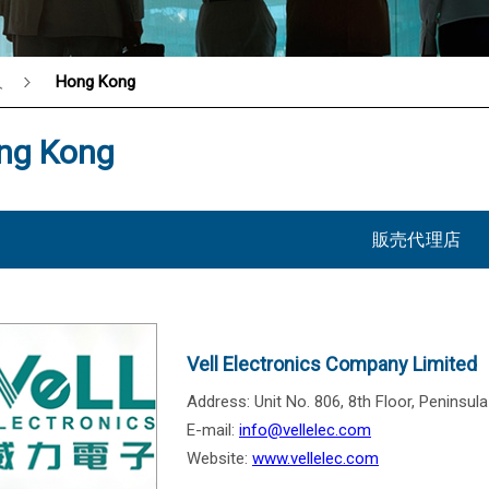
人
Hong Kong
®
ng Kong
販売代理店
Vell Electronics Company Limited
Address: Unit No. 806, 8th Floor, Peninsu
E-mail:
info@vellelec.com
Website:
www.vellelec.com