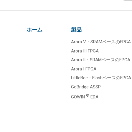
ホーム
製品
Arora V：SRAMベースのFPGA
Arora III FPGA
Arora II：SRAMベースのFPGA
Arora I FPGA
LittleBee：FlashベースのFPGA
GoBridge ASSP
®
GOWIN
EDA