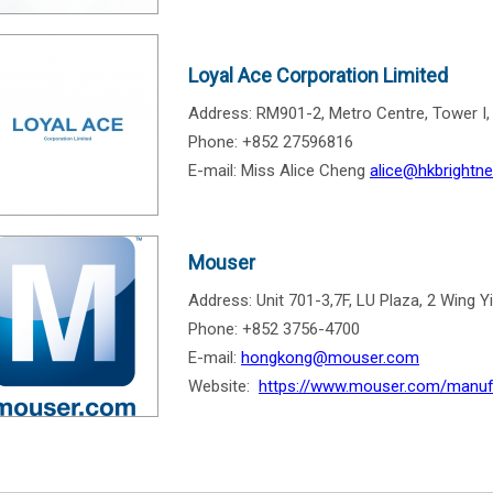
Loyal Ace Corporation Limited
Address: RM901-2, Metro Centre, Tower I,
Phone: +852 27596816
E-mail: Miss Alice Cheng
alice@hkbrightn
Mouser
Address: Unit 701-3,7F, LU Plaza, 2 Wing 
Phone: +852 3756-4700
E-mail:
hongkong@mouser.com
Website:
https://www.mouser.com/manuf