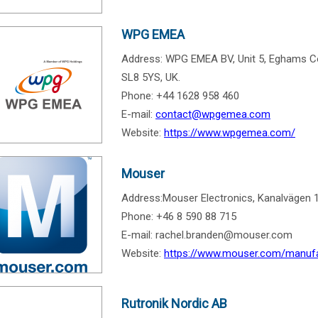
WPG EMEA
Address: WPG EMEA BV, Unit 5, Eghams Co
SL8 5YS, UK.
Phone: +44 1628 958 460
E-mail:
contact@wpgemea.com
Website:
https://www.wpgemea.com/
Mouser
Address:Mouser Electronics, Kanalvägen 
Phone: +46 8 590 88 715
E-mail: rachel.branden@mouser.com
Website:
https://www.mouser.com/manufa
Rutronik Nordic AB