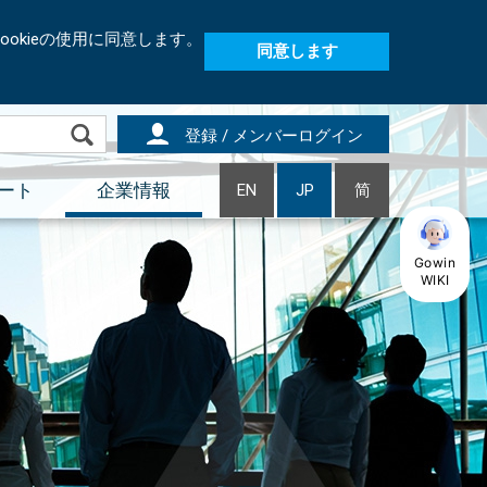
okieの使用に同意します。
同意します
登録 / メンバーログイン
ート
企業情報
EN
JP
简
Gowin
WIKI