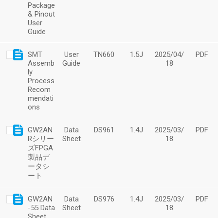
Package
& Pinout
User
Guide
SMT
User
TN660
1.5J
2025/04/
PDF
Assemb
Guide
18
ly
Process
Recom
mendati
ons
GW2AN
Data
DS961
1.4J
2025/03/
PDF
Rシリー
Sheet
18
ズFPGA
製品デ
ータシ
ート
GW2AN
Data
DS976
1.4J
2025/03/
PDF
-55 Data
Sheet
18
Sheet