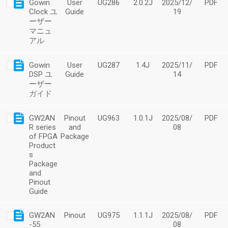
Gowin
User
UG286
2.0.2J
2025/12/
PDF
Clock ユ
Guide
19
ーザー
マニュ
アル
Gowin
User
UG287
1.4J
2025/11/
PDF
DSP ユ
Guide
14
ーザー
ガイド
GW2AN
Pinout
UG963
1.0.1J
2025/08/
PDF
R series
and
08
of FPGA
Package
Product
s
Package
and
Pinout
Guide
GW2AN
Pinout
UG975
1.1.1J
2025/08/
PDF
-55
08