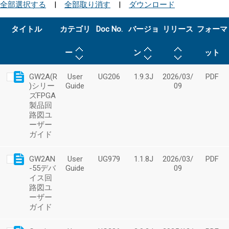
全部選択する
|
全部取り消す
|
ダウンロード
タイトル
カテゴリ
Doc No.
バージョ
リリース
フォーマ
ー
ン
ット
GW2A(R
User
UG206
1.9.3J
2026/03/
PDF
)シリー
Guide
09
ズFPGA
製品回
路図ユ
ーザー
ガイド
GW2AN
User
UG979
1.1.8J
2026/03/
PDF
-55デバ
Guide
09
イス回
路図ユ
ーザー
ガイド