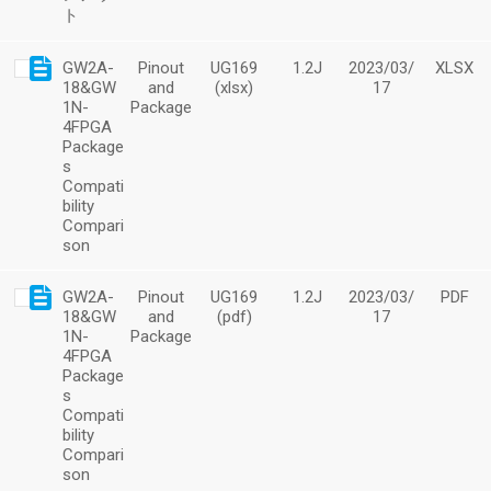
ト
GW2A-
Pinout
UG169
1.2J
2023/03/
XLSX
18&GW
and
(xlsx)
17
1N-
Package
4FPGA
Package
s
Compati
bility
Compari
son
GW2A-
Pinout
UG169
1.2J
2023/03/
PDF
18&GW
and
(pdf)
17
1N-
Package
4FPGA
Package
s
Compati
bility
Compari
son