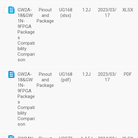
GW2A-
Pinout
UG168
1.2J
2023/03/
XLSX
18&GW
and
(xlsx)
17
1N-
Package
9FPGA
Package
s
Compati
bility
Compari
son
GW2A-
Pinout
UG168
1.2J
2023/03/
PDF
18&GW
and
(pdf)
17
1N-
Package
9FPGA
Package
s
Compati
bility
Compari
son