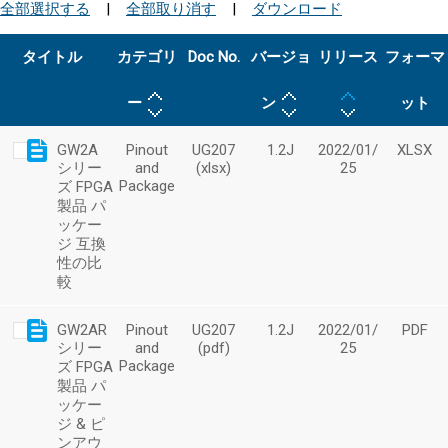
全部選択する
|
全部取り消す
|
ダウンロード
タイトル
カテゴリ
Doc No.
バージョ
リリース
フォーマ
ー
ン
ット
GW2A
Pinout
UG207
1.2J
2022/01/
XLSX
シリー
and
(xlsx)
25
Package
ズ FPGA
製品 パ
ッケー
ジ 互換
性の比
較
GW2AR
Pinout
UG207
1.2J
2022/01/
PDF
シリー
and
(pdf)
25
Package
ズ FPGA
製品 パ
ッケー
ジ & ピ
ンアウ