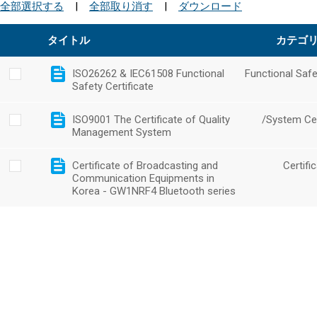
全部選択する
|
全部取り消す
|
ダウンロード
タイトル
カテゴ
ISO26262 & IEC61508 Functional
Functional Safe
Safety Certificate
ISO9001 The Certificate of Quality
/System Cer
Management System
Certificate of Broadcasting and
Certifi
Communication Equipments in
Korea - GW1NRF4 Bluetooth series