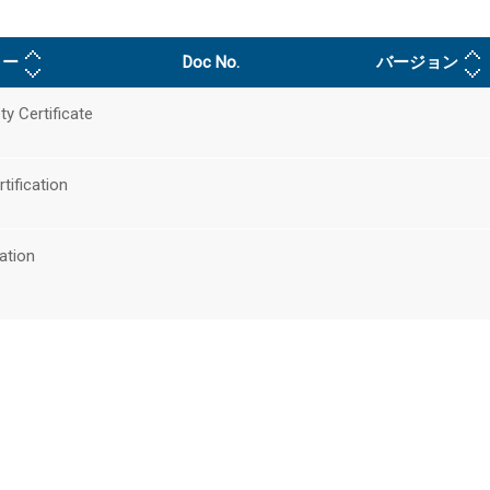
リー
Doc No.
バージョン
ty Certificate
tification
cation