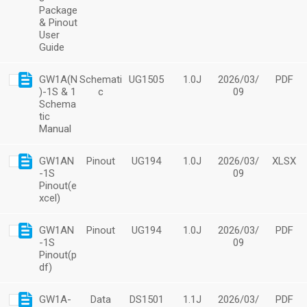
Package
& Pinout
User
Guide
GW1A(N
Schemati
UG1505
1.0J
2026/03/
PDF
)-1S & 1
c
09
Schema
tic
Manual
GW1AN
Pinout
UG194
1.0J
2026/03/
XLSX
-1S
09
Pinout(e
xcel)
GW1AN
Pinout
UG194
1.0J
2026/03/
PDF
-1S
09
Pinout(p
df)
GW1A-
Data
DS1501
1.1J
2026/03/
PDF