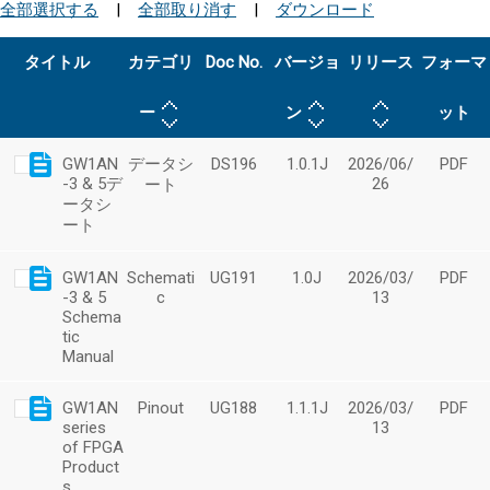
全部選択する
|
全部取り消す
|
ダウンロード
タイトル
カテゴリ
Doc No.
バージョ
リリース
フォーマ
ー
ン
ット
GW1AN
データシ
DS196
1.0.1J
2026/06/
PDF
-3 & 5デ
26
ート
ータシ
ート
GW1AN
Schemati
UG191
1.0J
2026/03/
PDF
-3 & 5
c
13
Schema
tic
Manual
GW1AN
Pinout
UG188
1.1.1J
2026/03/
PDF
series
13
of FPGA
Product
s