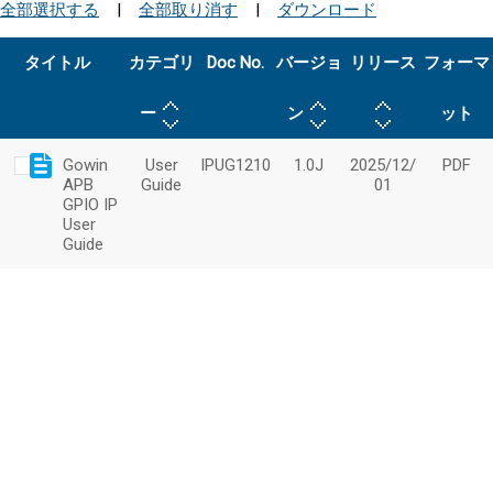
全部選択する
|
全部取り消す
|
ダウンロード
タイトル
カテゴリ
Doc No.
バージョ
リリース
フォーマ
ー
ン
ット
Gowin
User
IPUG1210
1.0J
2025/12/
PDF
APB
Guide
01
GPIO IP
User
Guide