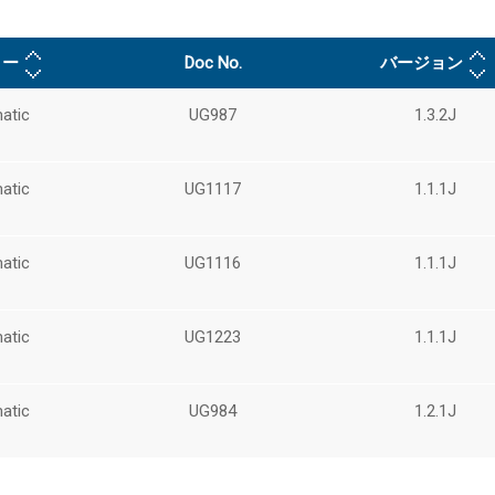
リー
Doc No.
バージョン
atic
UG987
1.3.2J
atic
UG1117
1.1.1J
atic
UG1116
1.1.1J
atic
UG1223
1.1.1J
atic
UG984
1.2.1J