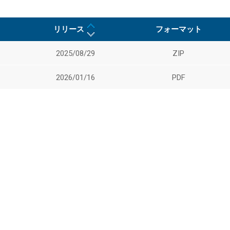
リリース
フォーマット
2025/08/29
ZIP
2026/01/16
PDF