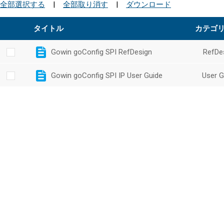
全部選択する
|
全部取り消す
|
ダウンロード
タイトル
カテゴ
Gowin goConfig SPI RefDesign
RefDe
Gowin goConfig SPI IP User Guide
User G