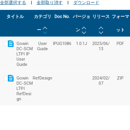
全部選択する
|
全部取り消す
|
ダウンロード
タイトル
カテゴリ
Doc No.
バージョ
リリース
フォーマ
ー
ン
ット
Gowin
User
IPUG1086
1.0.1J
2025/06/
PDF
DC-SCM
Guide
13
LTPI IP
User
Guide
Gowin
RefDesign
2024/02/
ZIP
DC-SCM
07
LTPI
RefDesi
gn