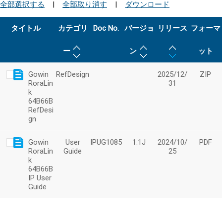
全部選択する
|
全部取り消す
|
ダウンロード
タイトル
カテゴリ
Doc No.
バージョ
リリース
フォーマ
ー
ン
ット
Gowin
RefDesign
2025/12/
ZIP
RoraLin
31
k
64B66B
RefDesi
gn
Gowin
User
IPUG1085
1.1J
2024/10/
PDF
RoraLin
Guide
25
k
64B66B
IP User
Guide