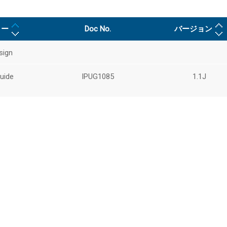
リー
Doc No.
バージョン
sign
uide
IPUG1085
1.1J