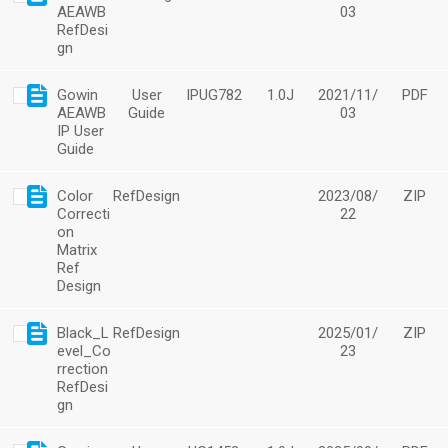
AEAWB
03
RefDesi
gn
Gowin
User
IPUG782
1.0J
2021/11/
PDF
AEAWB
Guide
03
IP User
Guide
Color
RefDesign
2023/08/
ZIP
Correcti
22
on
Matrix
Ref
Design
Black_L
RefDesign
2025/01/
ZIP
evel_Co
23
rrection
RefDesi
gn