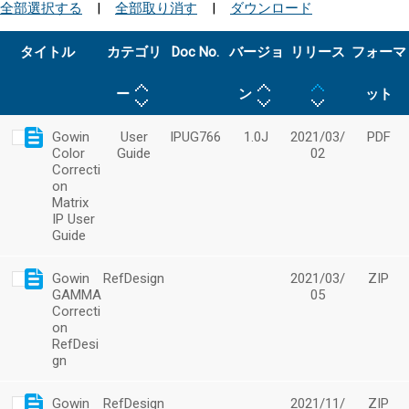
全部選択する
|
全部取り消す
|
ダウンロード
タイトル
カテゴリ
Doc No.
バージョ
リリース
フォーマ
ー
ン
ット
Gowin
User
IPUG766
1.0J
2021/03/
PDF
Color
Guide
02
Correcti
on
Matrix
IP User
Guide
Gowin
RefDesign
2021/03/
ZIP
GAMMA
05
Correcti
on
RefDesi
gn
Gowin
RefDesign
2021/11/
ZIP