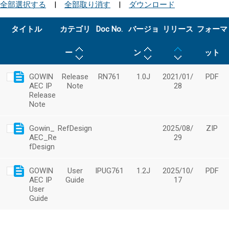
全部選択する
|
全部取り消す
|
ダウンロード
タイトル
カテゴリ
Doc No.
バージョ
リリース
フォーマ
ー
ン
ット
GOWIN
Release
RN761
1.0J
2021/01/
PDF
AEC IP
Note
28
Release
Note
Gowin_
RefDesign
2025/08/
ZIP
AEC_Re
29
fDesign
GOWIN
User
IPUG761
1.2J
2025/10/
PDF
AEC IP
Guide
17
User
Guide