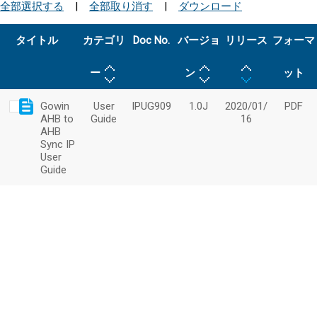
全部選択する
|
全部取り消す
|
ダウンロード
タイトル
カテゴリ
Doc No.
バージョ
リリース
フォーマ
ー
ン
ット
Gowin
User
IPUG909
1.0J
2020/01/
PDF
AHB to
Guide
16
AHB
Sync IP
User
Guide