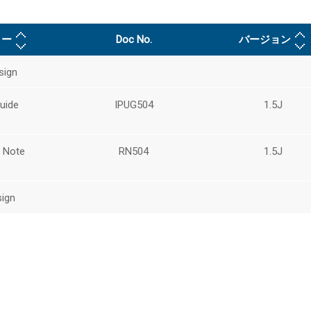
リー
Doc No.
バージョン
sign
uide
IPUG504
1.5J
 Note
RN504
1.5J
ign