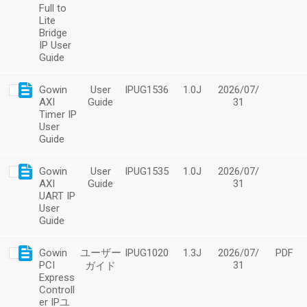
Full to
Lite
Bridge
IP User
Guide
Gowin
User
IPUG1536
1.0J
2026/07/
AXI
Guide
31
Timer IP
User
Guide
Gowin
User
IPUG1535
1.0J
2026/07/
AXI
Guide
31
UART IP
User
Guide
Gowin
ユーザー
IPUG1020
1.3J
2026/07/
PDF
PCI
31
ガイド
Express
Controll
er IPユ