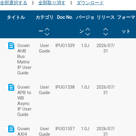
全部選択する
|
全部取り消す
|
ダウンロード
タイトル
カテゴリ
Doc No.
バージョ
リリース
フォーマ
ー
ン
ット
Gowin
User
IPUG1539
1.0J
2026/07/
AHB
Guide
31
Bus
Matrix
IP User
Guide
Gowin
User
IPUG1538
1.0J
2026/07/
APB to
Guide
31
WB
Async
IP User
Guide
Gowin
User
IPUG1537
1.0J
2026/07/
AXI4
Guide
31