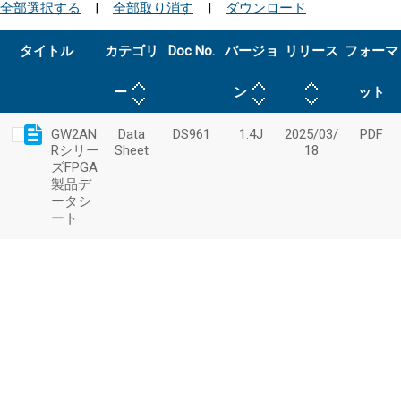
全部選択する
|
全部取り消す
|
ダウンロード
タイトル
カテゴリ
Doc No.
バージョ
リリース
フォーマ
ー
ン
ット
GW2AN
Data
DS961
1.4J
2025/03/
PDF
Rシリー
Sheet
18
ズFPGA
製品デ
ータシ
ート