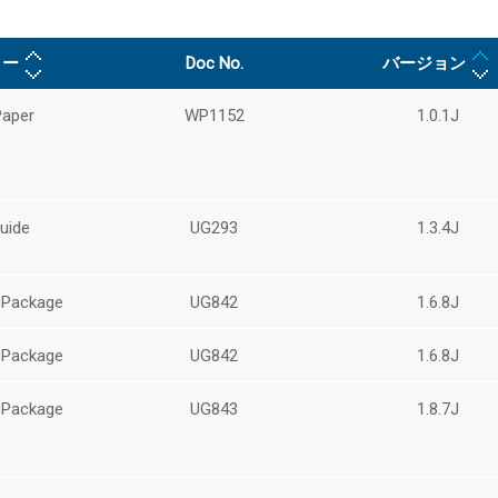
リー
Doc No.
バージョン
Paper
WP1152
1.0.1J
uide
UG293
1.3.4J
 Package
UG842
1.6.8J
 Package
UG842
1.6.8J
 Package
UG843
1.8.7J