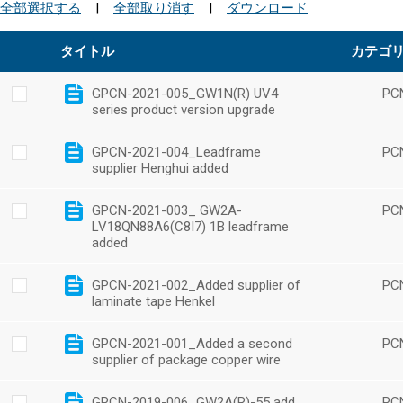
全部選択する
|
全部取り消す
|
ダウンロード
タイトル
カテゴ
GPCN-2021-005_GW1N(R) UV4
PC
series product version upgrade
GPCN-2021-004_Leadframe
PC
supplier Henghui added
GPCN-2021-003_ GW2A-
PC
LV18QN88A6(C8I7) 1B leadframe
added
GPCN-2021-002_Added supplier of
PC
laminate tape Henkel
GPCN-2021-001_Added a second
PC
supplier of package copper wire
GPCN-2019-006_GW2A(R)-55 add
PC