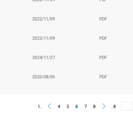
2022/11/09
PDF
2022/11/09
PDF
2024/11/27
PDF
2020/08/06
PDF
1...
4
5
6
7
8
...8