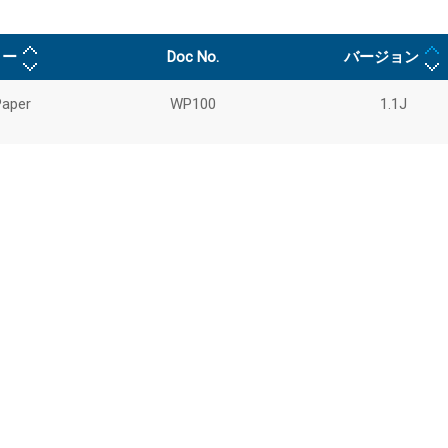
リー
Doc No.
バージョン
Paper
WP100
1.1J