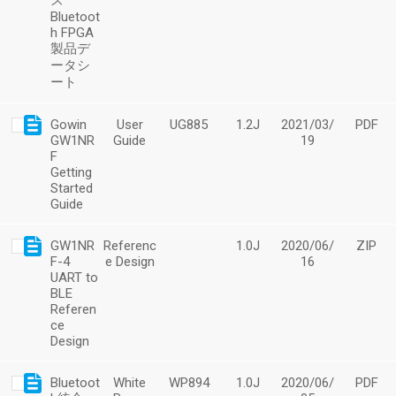
ズ
Bluetoot
h FPGA
製品デ
ータシ
ート
Gowin
User
UG885
1.2J
2021/03/
PDF
GW1NR
Guide
19
F
Getting
Started
Guide
GW1NR
Referenc
1.0J
2020/06/
ZIP
F-4
e Design
16
UART to
BLE
Referen
ce
Design
Bluetoot
White
WP894
1.0J
2020/06/
PDF