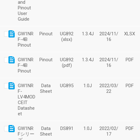
and
Pinout
User
Guide
GW1NR
Pinout
UG892
1.3.4J
2024/11/
XLSX
F-4B
(xlsx)
16
Pinout
GW1NR
Pinout
UG892
1.3.4J
2024/11/
PDF
F-4B
(pdf)
16
Pinout
GW1NR
Data
UG895
1.0J
2022/03/
PDF
F-
Sheet
22
LV4MOD
CEIT
Datashe
et
GW1NR
Data
DS891
1.0J
2022/02/
PDF
Fシリー
Sheet
17