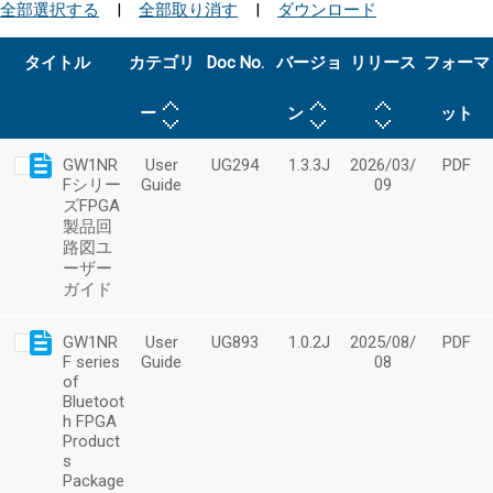
全部選択する
|
全部取り消す
|
ダウンロード
タイトル
カテゴリ
Doc No.
バージョ
リリース
フォーマ
ー
ン
ット
GW1NR
User
UG294
1.3.3J
2026/03/
PDF
Fシリー
Guide
09
ズFPGA
製品回
路図ユ
ーザー
ガイド
GW1NR
User
UG893
1.0.2J
2025/08/
PDF
F series
Guide
08
of
Bluetoot
h FPGA
Product
s
Package