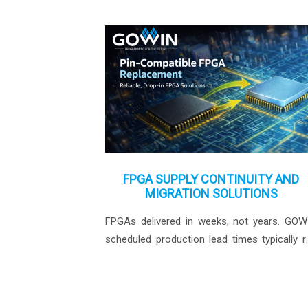
FPGA SUPPLY CONTINUITY AND
MIGRATION SOLUTIONS
FPGAs delivered in weeks, not years. GOW
scheduled production lead times typically r
at 10–12 weeks, helping teams keep builds 
schedule while reducing redesign risk throu
pin-compatible replacement options.