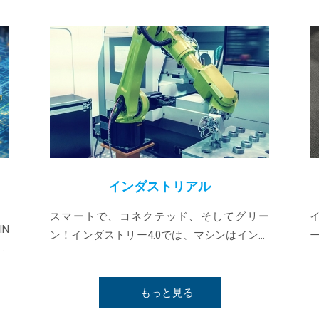
DRIVE Hyperion Platforms. Reference Architecture S
Connectivity? High-Speed Interface Support Support 
additional high-speed interfaces. Flexible Sensor Int
peripheral devices to AI compute platforms. Low-Lat
bandwidth sensor data between the physical world a
Efficient Built on GOWIN's Arora V architecture, opti
System Design Support for robotics, machine vision, i
autonomous platforms.CompatibiltySpec compatible t
Platforms. Featured Development Platform DK_E
Platform: GW5AT-60 FPGA Arora V 22nm FPGA High-speed SerDes Hard MIPI D-PHY DDR3 Support
インダストリアル
Embedded Vision Applications Industrial and Edge AI Systems Applications Robotics 
Industrial Automation Smart Cameras Autonomous Sy
スマートで、コネクテッド、そしてグリー
Transportation
IN
ン！インダストリー4.0では、マシンはインテ
un
リジェントで、コネクテッドで、そして省エ
on
ネである必要があります。当社の低消費電
gh
力、エンべデッドDDR / SDRAMおよび高性能
れ
もっと見る
DSPなどの特徴を備えたGOWIN FPGAは...