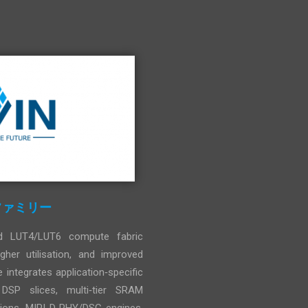
A ファミリー
d LUT4/LUT6 compute fabric
igher utilisation, and improved
e integrates application‑specific
n DSP slices, multi‑tier SRAM