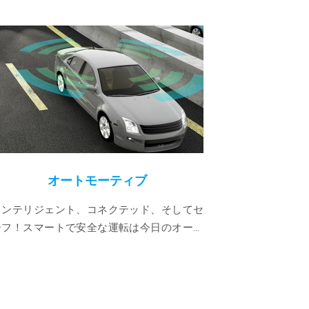
olution Benefits Why Use GOWIN FPGAs for Edge AI
for MIPI D-PHY, C-PHY, Ethernet, SFP+, QSFP+, and
egration Connect image sensors, cameras, displays, and
ency Data Transport Efficient movement of high-
nd AI processing systems. Compact and Power
mized for embedded and edge applications. Scalable
ndustrial automation, medical imaging, and
o Nvidia Holoscan and Nvidia DRIVE Hyperion
TH-SENSOR-BRIDGE_GW5AT-LV60UG225 Development
オートモーティブ
コン
Machine Vision
stems ADAS Medical Imaging Intelligent
インテリジェント、コネクテッド、そしてセ
Accelerate your 
ーフ！スマートで安全な運転は今日のオート
製品化までの時間は
モーティブ市場の動向であり、高度運転支援
しいコンシューマ市
システム（ADAS）はより多くの車内で接続さ
因です。当社の既製I
るセンサーを必要とします。Gowin FPGA
たGOWINの低コスト
は、スモールフォームファクタで豊富なIO数
らの要件に対する答えで