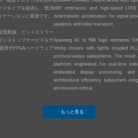
R3、複数プロトコル対応の
(BSRAM/SSRAM), multi‑channel ADC opt
パッケージタイプを提供し、低消
eDP interfaces, and high‑speed LVDS 
リケーションに最適です。
deterministic acceleration for signal pr
pipelines, and video transport.
、配置配線、ビットストリー
ワンストップサービスをサ
Spanning 6K to 90K logic elements, GW3
世代FPGAハードウェア
timing closure with tightly coupled PL
protocol‑aware subsystems. The result
platform engineered for real‑time indus
embedded display processing, and l
architectural efficiency, subsystem inte
are mission‑critical.
もっと見る