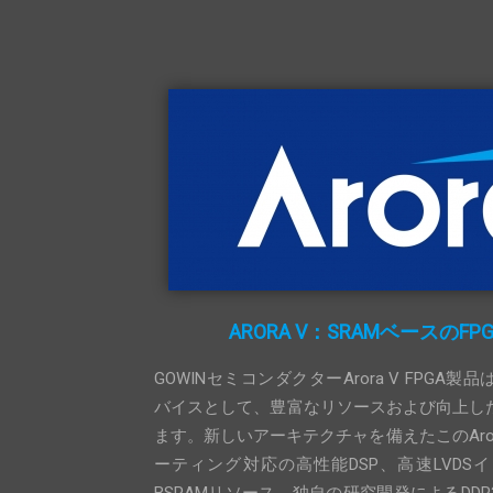
ARORA V：SRAMベースのFP
GOWINセミコンダクターArora V FPGA製
バイスとして、豊富なリソースおよび向上し
ます。新しいアーキテクチャを備えたこのArora
ーティング対応の高性能DSP、高速LVDS