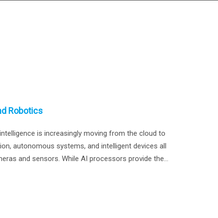
nd Robotics
intelligence is increasingly moving from the cloud to
tion, autonomous systems, and intelligent devices all
meras and sensors. While AI processors provide the
fficient movement of sensor data remains a critical
lps bridge the gap between image sensors, high-speed
e, low-latency connectivity for next-generation edge AI
 is spec compatible to Nvidia Holoscan and Nvidia