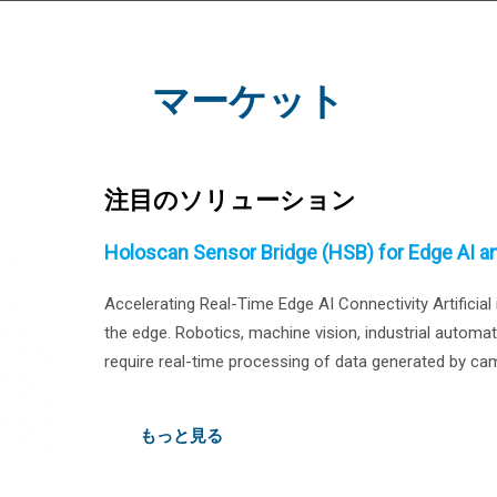
マーケット
注目のソリューション
Holoscan Sensor Bridge (HSB) for Edge AI a
Accelerating Real-Time Edge AI Connectivity Artificial 
the edge. Robotics, machine vision, industrial automa
require real-time processing of data generated by ca
computing power for inference and decision-making, e
challenge. GOWIN's Holoscan Sensor Bridge (HSB) he
もっと見る
interfaces, and AI compute platforms, enabling flexibl
systems. Our latest featurued devolopment playtform