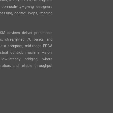
ions, MIPI D‑PHY/DSC engines,
connectivity—giving designers
ocessing, control loops, imaging
A devices deliver predictable
Ls, streamlined I/O banks, and
 is a compact, mid‑range FPGA
trial control, machine vision,
ow‑latency bridging, where
gration, and reliable throughput