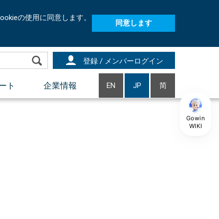
okieの使用に同意します。
同意します
登録 / メンバーログイン
ート
企業情報
EN
JP
简
Gowin
WIKI